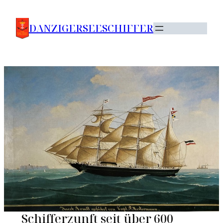
Zum
Inhalt
DANZIGERSEESCHIFFER
springen
Schifferzunft seit über 600